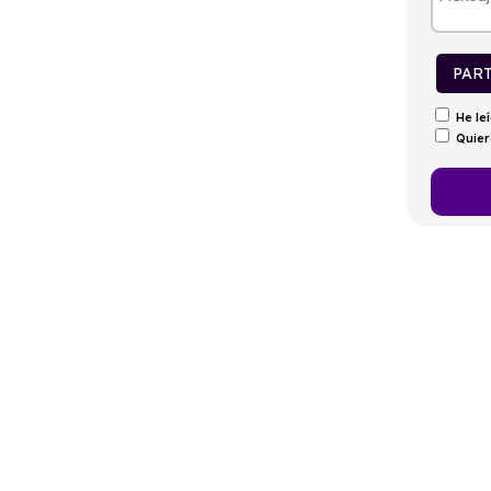
tintivo
Puertas
Emisiones
Consumo
0
5
60g/Km
2,3l/100km
PAR
He le
Quier