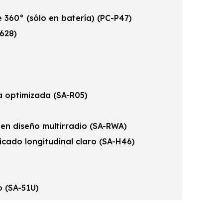
360° (sólo en batería) (PC-P47)
628)
a optimizada (SA-R05)
 en diseño multirradio (SA-RWA)
icado longitudinal claro (SA-H46)
o (SA-51U)