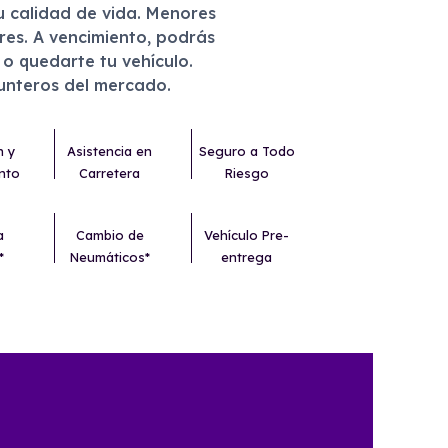
u calidad de vida. Menores
eres. A vencimiento, podrás
r o quedarte tu vehículo.
punteros del mercado.
n y
Asistencia en
Seguro a Todo
nto
Carretera
Riesgo
a
Cambio de
Vehículo Pre-
*
Neumáticos*
entrega