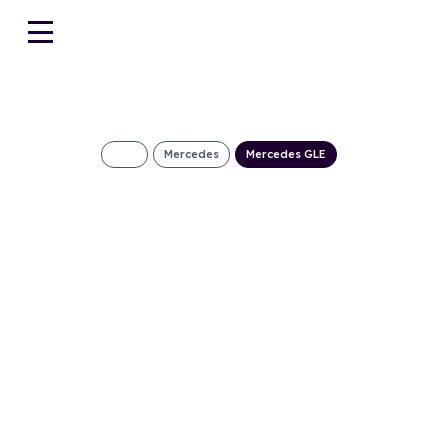
Mercedes
Mercedes GLE
Mercedes-Benz 
Tecnología Híbr
1236€/Mes
Desde:
+ IVA