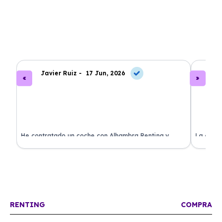
Javier Ruiz -
17 Jun, 2026
A
ado
He contratado un coche con Alhambra Renting y
La exper
estoy impresionado. Todo ha sido transparente y sin
excelent
sorpresas. ¡Recomendado!
sin comp
RENTING
COMPRA