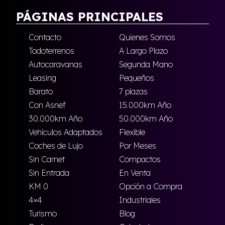
PÁGINAS PRINCIPALES
Contacto
Quienes Somos
Todoterrenos
A Largo Plazo
Autocaravanas
Segunda Mano
Leasing
Pequeños
Barato
7 plazas
Con Asnef
15.000km Año
30.000km Año
50.000km Año
Vehículos Adaptados
Flexible
Coches de Lujo
Por Meses
Sin Carnet
Compactos
Sin Entrada
En Venta
KM 0
Opción a Compra
4×4
Industriales
Turismo
Blog