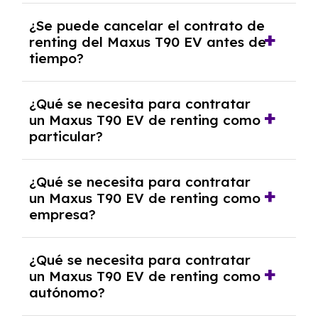
No, con el renting tienes la ventaja de que no
¿Se puede cancelar el contrato de
tendrás que pagar ningún tipo de entrada
renting del Maxus T90 EV antes de
salvo en casos que lo exija el proveedor
tiempo?
debido al resultado del estudio de viabilidad
económica.
Generalmente, puedes rescindir el contrato,
¿Qué se necesita para contratar
pero puede haber penalizaciones por
un Maxus T90 EV de renting como
cancelación anticipada. Es importante revisar
particular?
las condiciones del contrato y hablar con un
experto que te asesore.
Se requiere DNI/NIE, justificante de ingresos
¿Qué se necesita para contratar
y, en algunos casos, una consulta de solvencia
un Maxus T90 EV de renting como
crediticia y un pago inicial.
empresa?
Necesitarás el CIF de la empresa,
¿Qué se necesita para contratar
documentación financiera y, en algunos
un Maxus T90 EV de renting como
casos, un informe de solvencia de la empresa
autónomo?
y un pago inicial.