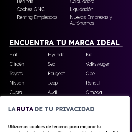
Berlinas
Calculadora
Coches GNC
Liquidación
Renting Empleados
Nuevas Empresas y
Autónomos
ENCUENTRA TU MARCA IDEAL
Fiat
Hyundai
Kia
Citroën
Seat
Volkswagen
Toyota
Peugeot
Opel
Nissan
Jeep
Renault
Cupra
Audi
Omoda
BMW
Dacia
Mazda
LA
RUTA
DE TU PRIVACIDAD
Skoda
Ford
Todas las marcas
Utilizamos cookies de terceros para mejorar tu