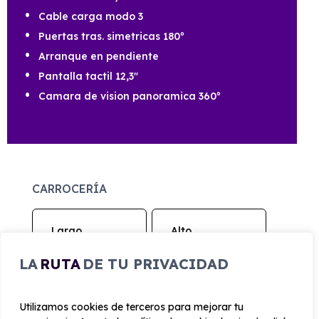
Cable carga modo 3
Puertas tras. simetricas 180º
Arranque en pendiente
Pantalla tactil 12,3"
Camara de vision panoramica 360º
CARROCERÍA
Largo
Alto
5.250 mm
1.960 mm
LA
RUTA
DE TU PRIVACIDAD
Ancho
Maletero
1874 mm
4,8
Utilizamos cookies de terceros para mejorar tu