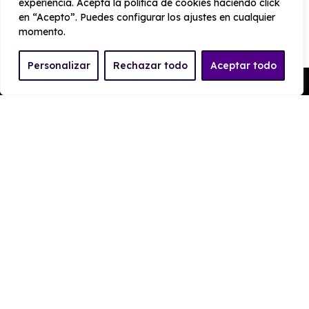
experiencia. Acepta la política de cookies haciendo click
en “Acepto”. Puedes configurar los ajustes en cualquier
PRESTACIONES
momento.
Velocidad
Personalizar
Rechazar todo
Aceptar todo
Aceleración
máxima
Pedir Presupuesto
11 seg
120 km/h
Tracción
Delantera
CONSUMO Y EMISIONES
Emisiones
454 g/km