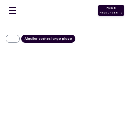
PEDIR
PRESUPUESTO
Alquiler coches largo plazo
Maxus eDeliver 5
Doble Cabina L2H1
695€/Mes
Desde:
+ IVA
Eléctrico
Automático
163cv
0