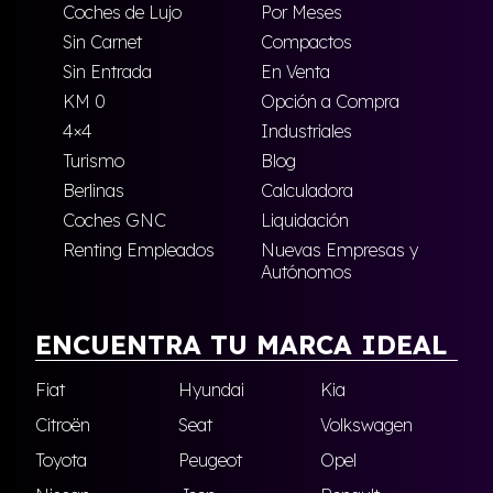
Coches de Lujo
Por Meses
Sin Carnet
Compactos
Sin Entrada
En Venta
KM 0
Opción a Compra
4×4
Industriales
Turismo
Blog
Berlinas
Calculadora
Coches GNC
Liquidación
Renting Empleados
Nuevas Empresas y
Autónomos
ENCUENTRA TU MARCA IDEAL
Fiat
Hyundai
Kia
Citroën
Seat
Volkswagen
Toyota
Peugeot
Opel