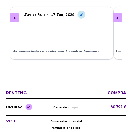
Javier Ruiz -
17 Jun, 2026
A
ado
He contratado un coche con Alhambra Renting y
La exper
estoy impresionado. Todo ha sido transparente y sin
excelent
sorpresas. ¡Recomendado!
sin comp
RENTING
COMPRA
60.792 €
INCLUIDO
Precio de compra
596 €
Cuota orientativa del
renting (5 años con