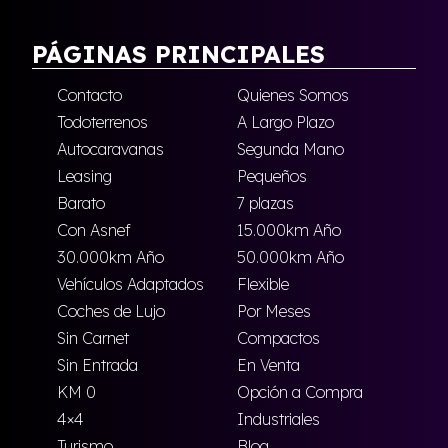
PÁGINAS PRINCIPALES
Contacto
Quienes Somos
Todoterrenos
A Largo Plazo
Autocaravanas
Segunda Mano
Leasing
Pequeños
Barato
7 plazas
Con Asnef
15.000km Año
30.000km Año
50.000km Año
Vehículos Adaptados
Flexible
Coches de Lujo
Por Meses
Sin Carnet
Compactos
Sin Entrada
En Venta
KM 0
Opción a Compra
4×4
Industriales
Turismo
Blog