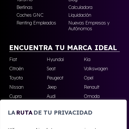
Berlinas
Calculadora
Coches GNC
Liquidación
Renting Empleados
Nuevas Empresas y
Autónomos
ENCUENTRA TU MARCA IDEAL
Fiat
Hyundai
Kia
Citroën
Seat
Volkswagen
Toyota
Peugeot
Opel
Nissan
Jeep
Renault
Cupra
Audi
Omoda
BMW
Dacia
Mazda
LA
RUTA
DE TU PRIVACIDAD
Skoda
Ford
Todas las marcas