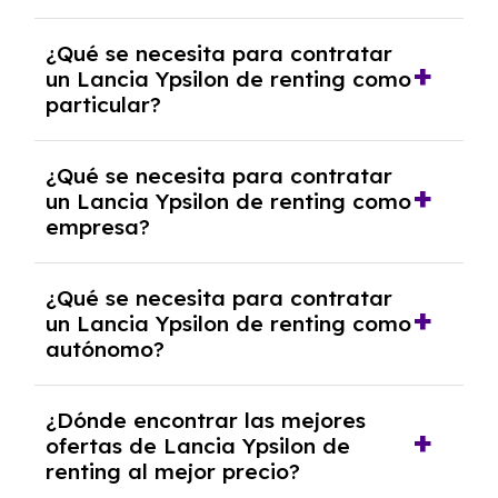
económica.
Generalmente, puedes rescindir el contrato,
¿Qué se necesita para contratar
pero puede haber penalizaciones por
un Lancia Ypsilon de renting como
cancelación anticipada. Es importante revisar
particular?
las condiciones del contrato y hablar con un
experto que te asesore.
Se requiere DNI/NIE, justificante de ingresos
¿Qué se necesita para contratar
y, en algunos casos, una consulta de solvencia
un Lancia Ypsilon de renting como
crediticia y un pago inicial.
empresa?
Necesitarás el CIF de la empresa,
¿Qué se necesita para contratar
documentación financiera y, en algunos
un Lancia Ypsilon de renting como
casos, un informe de solvencia de la empresa
autónomo?
y un pago inicial.
Se necesita DNI/NIE, alta en el régimen de
¿Dónde encontrar las mejores
autónomos, justificante de ingresos y, en
ofertas de Lancia Ypsilon de
algunos casos, un informe fiscal y un pago
renting al mejor precio?
inicial.