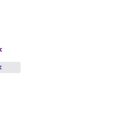
€
 €
€