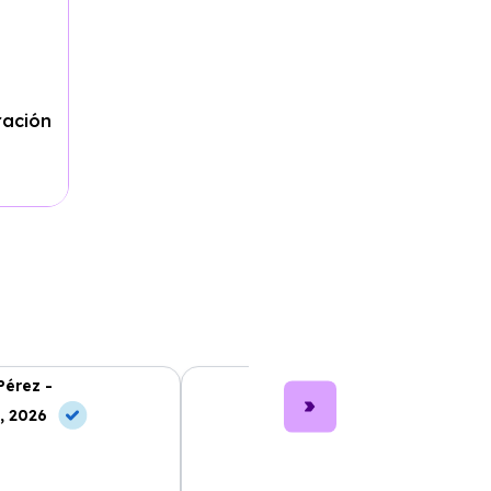
ración
Pérez -
Lucía García -
, 2026
10 Jul, 2026