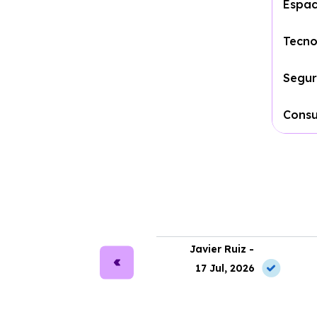
Espac
Tecno
Segur
Cons
ra Martín -
Javier Ruiz -
2 May, 2026
17 Jul, 2026