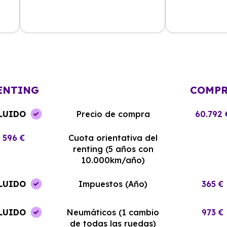
La experiencia con Alhambra
Contratar el re
Renting ha sido excelente. El coche
y el equipo me
llegó en perfectas condiciones y sin
¡Estoy muy sati
complicaciones.
elección!
ENTING
COMP
LUIDO
Precio de compra
60.792 
596 €
Cuota orientativa del
renting (5 años con
10.000km/año)
LUIDO
Impuestos (Año)
365 €
LUIDO
Neumáticos (1 cambio
973 €
de todas las ruedas)