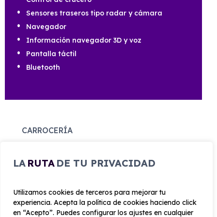
Sensores traseros tipo radar y cámara
Navegador
Información navegador 3D y voz
Pantalla táctil
Bluetooth
CARROCERÍA
Largo
Alto
LA
RUTA
DE TU PRIVACIDAD
4.140 mm
1.520 mm
Utilizamos cookies de terceros para mejorar tu
Ancho
Maletero
experiencia. Acepta la política de cookies haciendo click
1760 mm
352
en “Acepto”. Puedes configurar los ajustes en cualquier