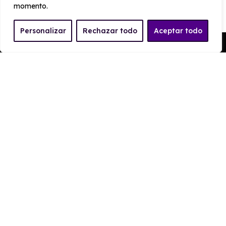
momento.
PRESTACIONES
Personalizar
Rechazar todo
Aceptar todo
Pedir Presupuesto
Velocidad
Cilindrada
máxima
998 cc
183 km/h
Aceleración
Tracción
11 seg
Delantera
CONSUMO Y EMISIONES
Emisiones
125 g/km