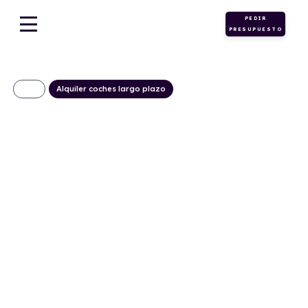
PEDIR
PRESUPUESTO
Alquiler coches largo plazo
KIA Stonic Concept
1.0 T-GDi MHEV
235€/Mes
Desde:
+ IVA
Híbrido
Manual
100cv
ECO
gasolina