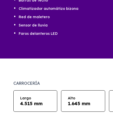
Barras de techo
Climatizador automátizo bizona
Red de maletero
Sensor de lluvia
Faros delanteros LED
CARROCERÍA
Largo
Alto
4.515 mm
1.645 mm