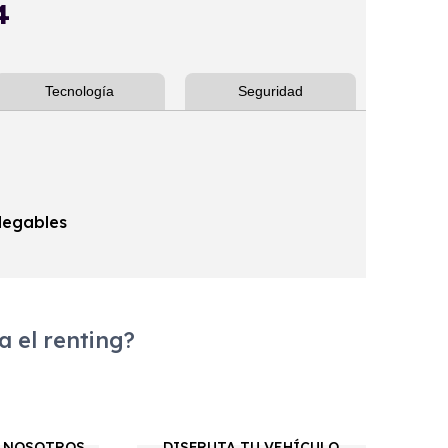
4
Tecnología
Seguridad
plegables
 el renting?
 NOSOTROS
DISFRUTA TU VEHÍCULO