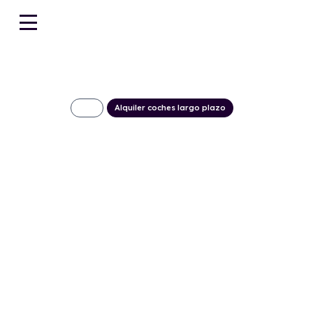
Alquiler coches largo plazo
KIA Sportage 1.
Drive 4×4
509€/Mes
Desde:
+ IVA