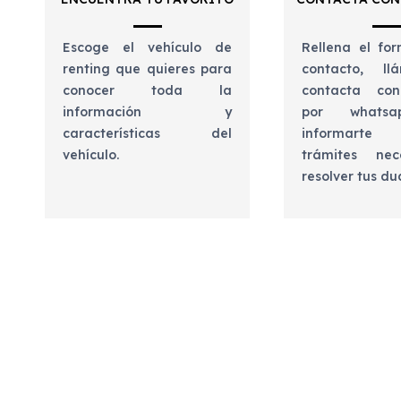
Escoge el vehículo de
Rellena el for
renting que quieres para
contacto, l
conocer toda la
contacta con
información y
por whats
características del
informart
vehículo.
trámites nec
resolver tus d