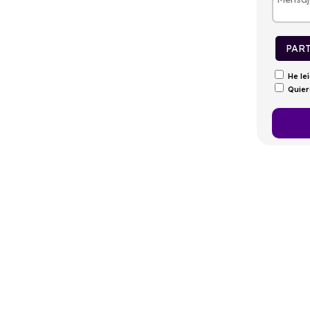
tintivo
Puertas
Emisiones
Consumo
0
5
26g/Km
1,1l/100km
PAR
He le
Quier