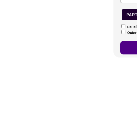
tintivo
Puertas
Emisiones
Consumo
C
5
157g/Km
6,2l/100km
PAR
He le
Quier