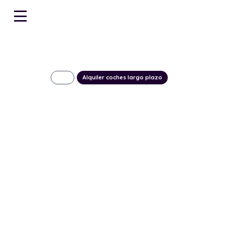
Alquiler coches largo plazo
KIA Sorento 2.2 
4×2
595€/Mes
Desde:
+ IVA