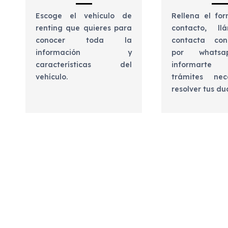
Escoge el vehículo de
Rellena el for
renting que quieres para
contacto, l
conocer toda la
contacta con
información y
por whats
características del
informart
vehículo.
trámites nec
resolver tus d