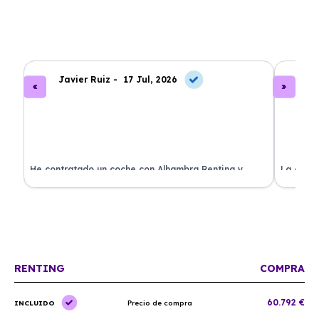
Javier Ruiz -
17 Jul, 2026
A
ado
He contratado un coche con Alhambra Renting y
La exper
estoy impresionado. Todo ha sido transparente y sin
excelent
sorpresas. ¡Recomendado!
sin comp
RENTING
COMPRA
60.792 €
INCLUIDO
Precio de compra