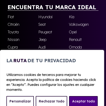
ENCUENTRA TU MARCA IDEAL
Fiat
Hyundai
Kia
Citroën
Seat
Volkswagen
Toyota
Peugeot
Opel
Nissan
Jeep
Renault
Cupra
Audi
Omoda
BMW
Dacia
Mazda
LA
RUTA
DE TU PRIVACIDAD
Skoda
Ford
Todas las marcas
Utilizamos cookies de terceros para mejorar tu
experiencia. Acepta la política de cookies haciendo click
© 2020 - 2026 Alhambra Renting
en “Acepto”. Puedes configurar los ajustes en cualquier
Aviso legal y Privacidad
|
Política de cookies
|
Términos
momento.
Personalizar
Rechazar todo
Aceptar todo