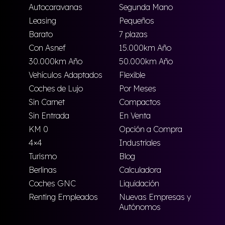
Autocaravanas
Segunda Mano
Leasing
Pequeños
Barato
7 plazas
Con Asnef
15.000km Año
30.000km Año
50.000km Año
Vehículos Adaptados
Flexible
Coches de Lujo
Por Meses
Sin Carnet
Compactos
Sin Entrada
En Venta
KM 0
Opción a Compra
4×4
Industriales
Turismo
Blog
Berlinas
Calculadora
Coches GNC
Liquidación
Renting Empleados
Nuevas Empresas y
Autónomos