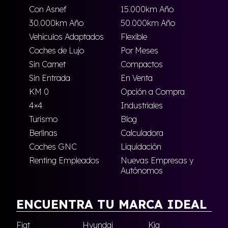
Con Asnef
15.000km Año
30.000km Año
50.000km Año
Vehículos Adaptados
Flexible
Coches de Lujo
Por Meses
Sin Carnet
Compactos
Sin Entrada
En Venta
KM 0
Opción a Compra
4×4
Industriales
Turismo
Blog
Berlinas
Calculadora
Coches GNC
Liquidación
Renting Empleados
Nuevas Empresas y
Autónomos
ENCUENTRA TU MARCA IDEAL
Fiat
Hyundai
Kia