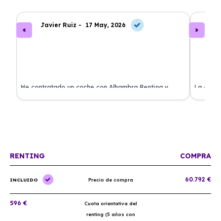
Javier Ruiz -
17 May, 2026
A
ado
He contratado un coche con Alhambra Renting y
La exper
estoy impresionado. Todo ha sido transparente y sin
excelent
sorpresas. ¡Recomendado!
sin comp
RENTING
COMPRA
60.792 €
INCLUIDO
Precio de compra
596 €
Cuota orientativa del
renting (5 años con