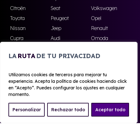
Citroën
Seat
Volkswagen
Toyota
Peugeot
Opel
Nissan
Jeep
Renault
Cupra
Audi
Omoda
BMW
Dacia
Mazda
LA
RUTA
DE TU PRIVACIDAD
Skoda
Ford
Todas las marcas
Utilizamos cookies de terceros para mejorar tu
experiencia. Acepta la política de cookies haciendo click
© 2020 - 2026 Alhambra Renting
en “Acepto”. Puedes configurar los ajustes en cualquier
Aviso legal y Privacidad
|
Política de cookies
|
Términos
momento.
Personalizar
Rechazar todo
Aceptar todo