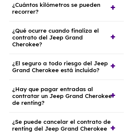
¿Cuántos kilómetros se pueden
renting, que normalmente varía entre 2 y 5
recorrer?
años.
El número de kilómetros está limitado por el
¿Qué ocurre cuando finaliza el
contrato y puede variar entre 10,000 y
contrato del Jeep Grand
30,000 km anuales. Si excedes ese límite,
Cherokee?
puede haber un cargo adicional.
Al finalizar el contrato, puedes devolver el
¿El seguro a todo riesgo del Jeep
coche, renovarlo por uno nuevo o, en algunos
Grand Cherokee está incluido?
casos, comprarlo a un precio previamente
acordado.
Con el renting podrás disfrutar de un Jeep
¿Hay que pagar entradas al
Grand Cherokee con el seguro a todo riesgo
contratar un Jeep Grand Cherokee
sin franquicia incluido dentro de las cuotas
de renting?
mensuales.
No, con el renting tienes la ventaja de que no
¿Se puede cancelar el contrato de
tendrás que pagar ningún tipo de entrada
renting del Jeep Grand Cherokee
salvo en casos que lo exija el proveedor