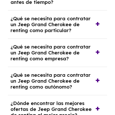
antes de tiempo?
debido al resultado del estudio de viabilidad
económica.
Generalmente, puedes rescindir el contrato,
¿Qué se necesita para contratar
pero puede haber penalizaciones por
un Jeep Grand Cherokee de
cancelación anticipada. Es importante revisar
renting como particular?
las condiciones del contrato y hablar con un
experto que te asesore.
Se requiere DNI/NIE, justificante de ingresos
¿Qué se necesita para contratar
y, en algunos casos, una consulta de solvencia
un Jeep Grand Cherokee de
crediticia y un pago inicial.
renting como empresa?
Necesitarás el CIF de la empresa,
¿Qué se necesita para contratar
documentación financiera y, en algunos
un Jeep Grand Cherokee de
casos, un informe de solvencia de la empresa
renting como autónomo?
y un pago inicial.
Se necesita DNI/NIE, alta en el régimen de
¿Dónde encontrar las mejores
autónomos, justificante de ingresos y, en
ofertas de Jeep Grand Cherokee
algunos casos, un informe fiscal y un pago