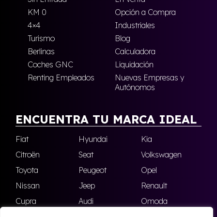
KM 0
Opción a Compra
4×4
Industriales
Turismo
Blog
Berlinas
Calculadora
Coches GNC
Liquidación
Renting Empleados
Nuevas Empresas y
Autónomos
ENCUENTRA TU MARCA IDEAL
Fiat
Hyundai
Kia
Citroën
Seat
Volkswagen
Toyota
Peugeot
Opel
Nissan
Jeep
Renault
Cupra
Audi
Omoda
BMW
Dacia
Mazda