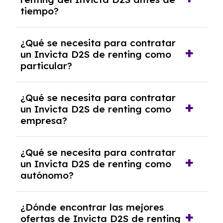
salvo en casos que lo exija el proveedor
tiempo?
debido al resultado del estudio de viabilidad
económica.
Generalmente, puedes rescindir el contrato,
¿Qué se necesita para contratar
pero puede haber penalizaciones por
un Invicta D2S de renting como
cancelación anticipada. Es importante revisar
particular?
las condiciones del contrato y hablar con un
experto que te asesore.
Se requiere DNI/NIE, justificante de ingresos
¿Qué se necesita para contratar
y, en algunos casos, una consulta de solvencia
un Invicta D2S de renting como
crediticia y un pago inicial.
empresa?
Necesitarás el CIF de la empresa,
¿Qué se necesita para contratar
documentación financiera y, en algunos
un Invicta D2S de renting como
casos, un informe de solvencia de la empresa
autónomo?
y un pago inicial.
Se necesita DNI/NIE, alta en el régimen de
¿Dónde encontrar las mejores
autónomos, justificante de ingresos y, en
ofertas de Invicta D2S de renting
algunos casos, un informe fiscal y un pago