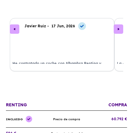
Javier Ruiz -
17 Jun, 2026
A
ado
He contratado un coche con Alhambra Renting y
La exper
estoy impresionado. Todo ha sido transparente y sin
excelent
sorpresas. ¡Recomendado!
sin comp
RENTING
COMPRA
60.792 €
INCLUIDO
Precio de compra