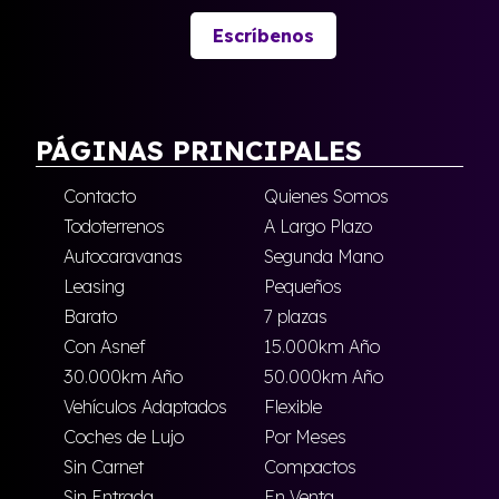
Escríbenos
PÁGINAS PRINCIPALES
Contacto
Quienes Somos
Todoterrenos
A Largo Plazo
Autocaravanas
Segunda Mano
Leasing
Pequeños
Barato
7 plazas
Con Asnef
15.000km Año
30.000km Año
50.000km Año
Vehículos Adaptados
Flexible
Coches de Lujo
Por Meses
Sin Carnet
Compactos
Sin Entrada
En Venta