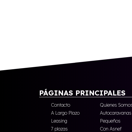
PÁGINAS PRINCIPALES
Contacto
Quienes Somo
A Largo Plazo
Autocaravanas
Leasing
Pequeños
7 plazas
Con Asnef