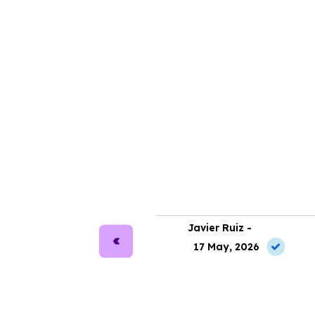
ra Martín -
Javier Ruiz -
2 May, 2026
17 May, 2026