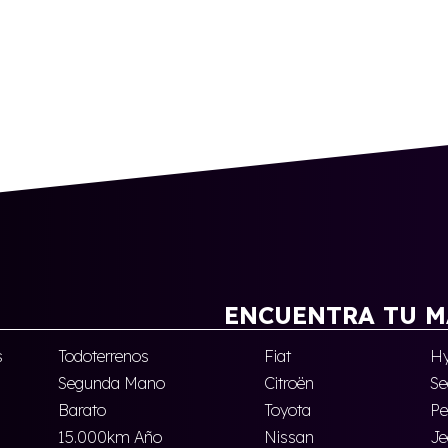
ENCUENTRA TU M
s
Todoterrenos
Fiat
Hy
Segunda Mano
Citroën
Se
Barato
Toyota
Pe
15.000km Año
Nissan
Je