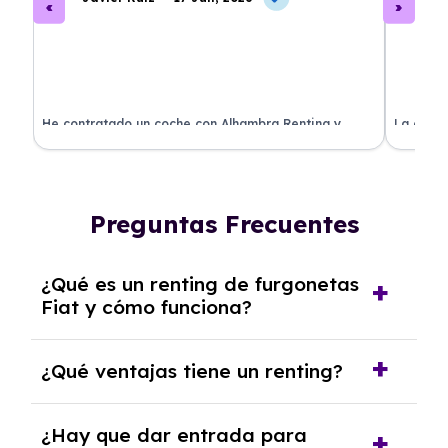
ado
He contratado un coche con Alhambra Renting y
La exper
estoy impresionado. Todo ha sido transparente y sin
excelent
sorpresas. ¡Recomendado!
sin comp
Preguntas Frecuentes
¿Qué es un renting de furgonetas
Fiat y cómo funciona?
El
renting de furgonetas Fiat
es un servicio de
¿Qué ventajas tiene un renting?
alquiler a medio y largo plazo que permite
disfrutar de un vehículo nuevo sin
El
renting
ofrece múltiples ventajas como la
¿Hay que dar entrada para
preocuparse por los gastos asociados a su