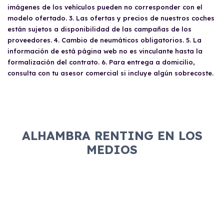
de conducir válido. No hay restricciones en
303) y el resumen del IVA del año anterior
imágenes de los vehículos pueden no corresponder con el
cuanto a quién puede utilizar el vehículo,
(Modelo 390).
modelo ofertado. 3. Las ofertas y precios de nuestros coches
aunque es recomendable revisar las
están sujetos a disponibilidad de las campañas de los
condiciones antes de compartirlo para evitar
proveedores. 4. Cambio de neumáticos obligatorios. 5. La
sorpresas.
información de está página web no es vinculante hasta la
formalización del contrato. 6. Para entrega a domicilio,
consulta con tu asesor comercial si incluye algún sobrecoste.
ALHAMBRA RENTING EN LOS
MEDIOS