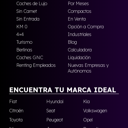
Coches de Lujo
Por Meses
Sin Carnet
Compactos
Sin Entrada
En Venta
KM 0
Opción a Compra
4×4
Industriales
Turismo
Blog
Berlinas
Calculadora
Coches GNC
Liquidación
Renting Empleados
Nuevas Empresas y
Autónomos
ENCUENTRA TU MARCA IDEAL
Fiat
Hyundai
Kia
Citroën
Seat
Volkswagen
Toyota
Peugeot
Opel