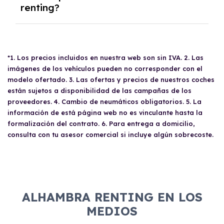
menos kilómetros de los acordados, se te
renting?
documentos: CIF de la empresa, DNI del
reembolsará la diferencia proporcional.
apoderado, balance de pérdidas y ganancias,
último impuesto de sociedades, resumen del
La necesidad de un
aval
para la contratación
IVA del año anterior, trimestres del IVA del
de un renting se determina mediante un
año en curso y un recibo bancario que
*1. Los precios incluidos en nuestra web son sin IVA. 2. Las
estudio de viabilidad económica. Factores
muestre el IBAN y titular. También se requiere
imágenes de los vehículos pueden no corresponder con el
como la antigüedad de la empresa o
el Acta de Titularidad Real y la escritura de
modelo ofertado. 3. Las ofertas y precios de nuestros coches
actividad del autónomo, la solvencia
constitución y poderes de la empresa.
están sujetos a disponibilidad de las campañas de los
económica, y el historial crediticio (como estar
proveedores. 4. Cambio de neumáticos obligatorios. 5. La
o no en listados de morosidad como Asnef)
información de está página web no es vinculante hasta la
son considerados. En algunos casos, según el
formalización del contrato. 6. Para entrega a domicilio,
proveedor y el tipo de vehículo, se puede
consulta con tu asesor comercial si incluye algún sobrecoste.
solicitar un aval para garantizar la operación.
ALHAMBRA RENTING EN LOS
MEDIOS