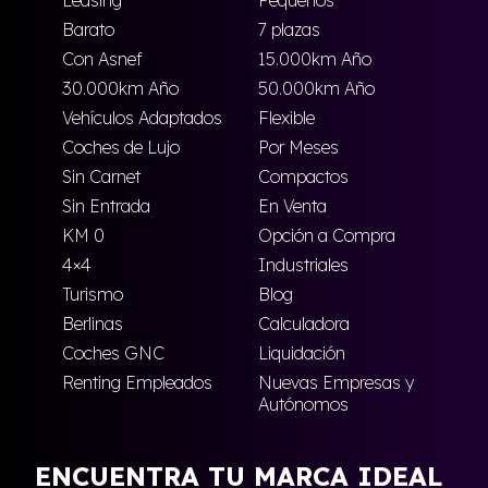
Leasing
Pequeños
Barato
7 plazas
Con Asnef
15.000km Año
30.000km Año
50.000km Año
Vehículos Adaptados
Flexible
Coches de Lujo
Por Meses
Sin Carnet
Compactos
Sin Entrada
En Venta
KM 0
Opción a Compra
4×4
Industriales
Turismo
Blog
Berlinas
Calculadora
Coches GNC
Liquidación
Renting Empleados
Nuevas Empresas y
Autónomos
ENCUENTRA TU MARCA IDEAL