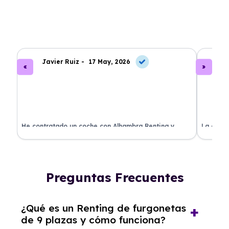
Javier Ruiz -
17 May, 2026
A
ado
He contratado un coche con Alhambra Renting y
La exper
estoy impresionado. Todo ha sido transparente y sin
excelent
sorpresas. ¡Recomendado!
sin comp
Preguntas Frecuentes
¿Qué es un Renting de furgonetas
de 9 plazas y cómo funciona?