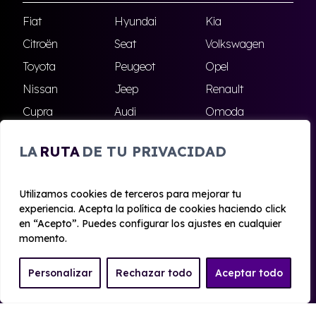
Fiat
Hyundai
Kia
Citroën
Seat
Volkswagen
Toyota
Peugeot
Opel
Nissan
Jeep
Renault
Cupra
Audi
Omoda
BMW
Dacia
Mazda
LA
RUTA
DE TU PRIVACIDAD
Skoda
Ford
Todas las marcas
Utilizamos cookies de terceros para mejorar tu
experiencia. Acepta la política de cookies haciendo click
© 2020 - 2026 Alhambra Renting
en “Acepto”. Puedes configurar los ajustes en cualquier
Aviso legal y Privacidad
|
Política de cookies
|
Términos
momento.
Personalizar
Rechazar todo
Aceptar todo