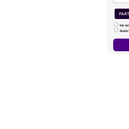
tintivo
Puertas
Emisiones
Consumo
C
4
218g/Km
8,3l/100km
PAR
He le
Quier