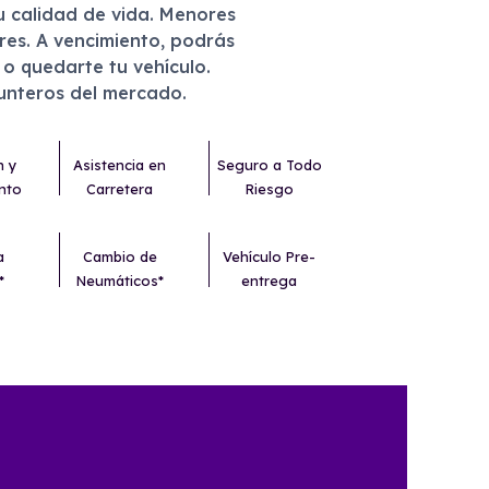
u calidad de vida. Menores
eres. A vencimiento, podrás
r o quedarte tu vehículo.
punteros del mercado.
n y
Asistencia en
Seguro a Todo
nto
Carretera
Riesgo
a
Cambio de
Vehículo Pre-
*
Neumáticos*
entrega