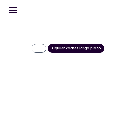
Alquiler coches largo plazo
FORD Transit Va
N1 EcoBlue FWD
509€/Mes
Desde:
+ IVA