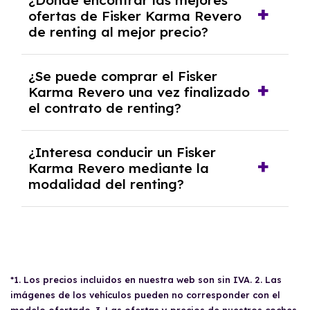
¿Dónde encontrar las mejores
autónomos, justificante de ingresos y, en
ofertas de Fisker Karma Revero
algunos casos, un informe fiscal y un pago
de renting al mejor precio?
inicial.
En nuestra página web podrás encontrar las
¿Se puede comprar el Fisker
mejores ofertas de vehículos de renting con
Karma Revero una vez finalizado
todos los gastos incluidos y sin pagar
el contrato de renting?
entradas.
Sí, en algunos casos, al final del contrato de
¿Interesa conducir un Fisker
renting se puede adquirir el coche. En este
Karma Revero mediante la
caso tendrán que analizar los años, la
modalidad del renting?
cantidad de kilómetros recorridos y el coste
del mercado actual.
El renting puede ser ventajoso si prefieres una
cuota fija mensual, sin preocuparte de
mantenimiento, seguro o depreciación, y si te
gusta cambiar de coche cada pocos años.
*1. Los precios incluidos en nuestra web son sin IVA. 2. Las
imágenes de los vehículos pueden no corresponder con el