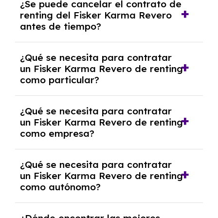
¿Se puede cancelar el contrato de
tendrás que pagar ningún tipo de entrada
renting del Fisker Karma Revero
salvo en casos que lo exija el proveedor
antes de tiempo?
debido al resultado del estudio de viabilidad
económica.
Generalmente, puedes rescindir el contrato,
¿Qué se necesita para contratar
pero puede haber penalizaciones por
un Fisker Karma Revero de renting
cancelación anticipada. Es importante revisar
como particular?
las condiciones del contrato y hablar con un
experto que te asesore.
Se requiere DNI/NIE, justificante de ingresos
¿Qué se necesita para contratar
y, en algunos casos, una consulta de solvencia
un Fisker Karma Revero de renting
crediticia y un pago inicial.
como empresa?
Necesitarás el CIF de la empresa,
¿Qué se necesita para contratar
documentación financiera y, en algunos
un Fisker Karma Revero de renting
casos, un informe de solvencia de la empresa
como autónomo?
y un pago inicial.
Se necesita DNI/NIE, alta en el régimen de