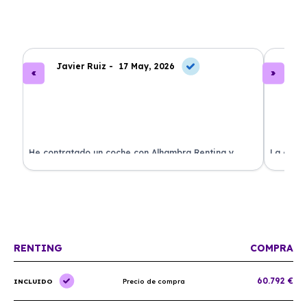
Javier Ruiz -
17 May, 2026
A
ado
He contratado un coche con Alhambra Renting y
La exper
estoy impresionado. Todo ha sido transparente y sin
excelent
sorpresas. ¡Recomendado!
sin comp
RENTING
COMPRA
60.792 €
INCLUIDO
Precio de compra