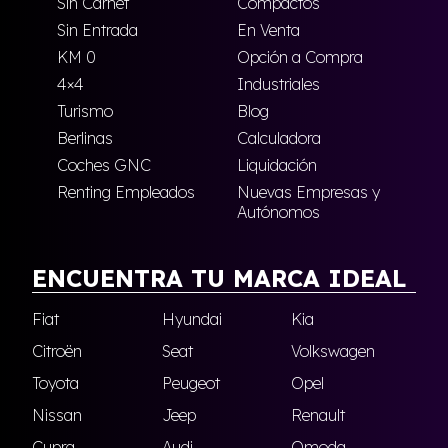
Sin Carnet
Compactos
Sin Entrada
En Venta
KM 0
Opción a Compra
4×4
Industriales
Turismo
Blog
Berlinas
Calculadora
Coches GNC
Liquidación
Renting Empleados
Nuevas Empresas y
Autónomos
ENCUENTRA TU MARCA IDEAL
Fiat
Hyundai
Kia
Citroën
Seat
Volkswagen
Toyota
Peugeot
Opel
Nissan
Jeep
Renault
Cupra
Audi
Omoda