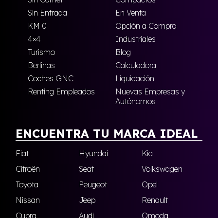
Sin Entrada
En Venta
KM 0
Opción a Compra
4×4
Industriales
Turismo
Blog
Berlinas
Calculadora
Coches GNC
Liquidación
Renting Empleados
Nuevas Empresas y
Autónomos
ENCUENTRA TU MARCA IDEAL
Fiat
Hyundai
Kia
Citroën
Seat
Volkswagen
Toyota
Peugeot
Opel
Nissan
Jeep
Renault
Cupra
Audi
Omoda