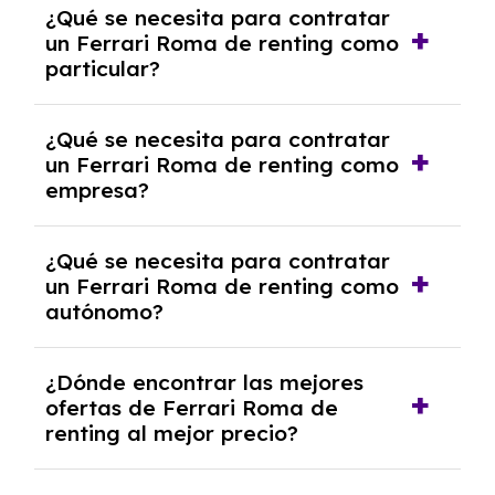
¿Qué se necesita para contratar
pero puede haber penalizaciones por
un Ferrari Roma de renting como
cancelación anticipada. Es importante revisar
particular?
las condiciones del contrato y hablar con un
experto que te asesore.
Se requiere DNI/NIE, justificante de ingresos
¿Qué se necesita para contratar
y, en algunos casos, una consulta de solvencia
un Ferrari Roma de renting como
crediticia y un pago inicial.
empresa?
Necesitarás el CIF de la empresa,
¿Qué se necesita para contratar
documentación financiera y, en algunos
un Ferrari Roma de renting como
casos, un informe de solvencia de la empresa
autónomo?
y un pago inicial.
Se necesita DNI/NIE, alta en el régimen de
¿Dónde encontrar las mejores
autónomos, justificante de ingresos y, en
ofertas de Ferrari Roma de
algunos casos, un informe fiscal y un pago
renting al mejor precio?
inicial.
En nuestra página web podrás encontrar las