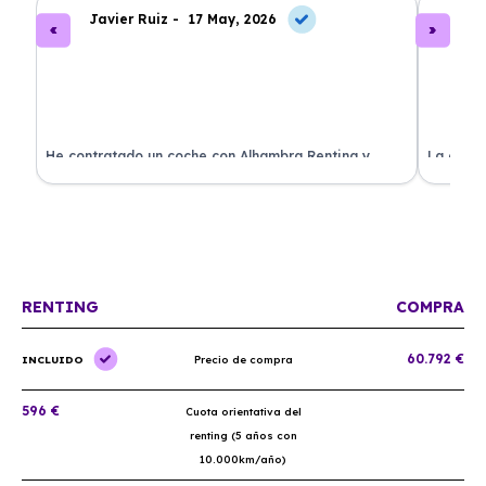
Javier Ruiz -
17 May, 2026
A
ado
He contratado un coche con Alhambra Renting y
La exper
estoy impresionado. Todo ha sido transparente y sin
excelent
sorpresas. ¡Recomendado!
sin comp
RENTING
COMPRA
60.792 €
INCLUIDO
Precio de compra
596 €
Cuota orientativa del
renting (5 años con
10.000km/año)