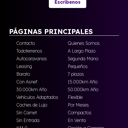
Escríbenos
PÁGINAS PRINCIPALES
Contacto
Quienes Somos
Todoterrenos
A Largo Plazo
Autocaravanas
Segunda Mano
Leasing
Pequeños
Barato
7 plazas
Con Asnef
15.000km Año
30.000km Año
50.000km Año
Vehículos Adaptados
Flexible
Coches de Lujo
Por Meses
Sin Carnet
Compactos
Sin Entrada
En Venta
KM 0
Opción a Compra