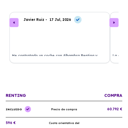
Javier Ruiz -
17 Jul, 2026
A
ado
He contratado un coche con Alhambra Renting y
La exper
estoy impresionado. Todo ha sido transparente y sin
excelent
sorpresas. ¡Recomendado!
sin comp
RENTING
COMPRA
60.792 €
INCLUIDO
Precio de compra
596 €
Cuota orientativa del