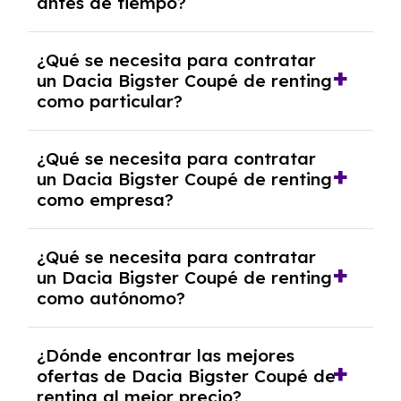
antes de tiempo?
debido al resultado del estudio de viabilidad
económica.
Generalmente, puedes rescindir el contrato,
¿Qué se necesita para contratar
pero puede haber penalizaciones por
un Dacia Bigster Coupé de renting
cancelación anticipada. Es importante revisar
como particular?
las condiciones del contrato y hablar con un
experto que te asesore.
Se requiere DNI/NIE, justificante de ingresos
¿Qué se necesita para contratar
y, en algunos casos, una consulta de solvencia
un Dacia Bigster Coupé de renting
crediticia y un pago inicial.
como empresa?
Necesitarás el CIF de la empresa,
¿Qué se necesita para contratar
documentación financiera y, en algunos
un Dacia Bigster Coupé de renting
casos, un informe de solvencia de la empresa
como autónomo?
y un pago inicial.
Se necesita DNI/NIE, alta en el régimen de
¿Dónde encontrar las mejores
autónomos, justificante de ingresos y, en
ofertas de Dacia Bigster Coupé de
algunos casos, un informe fiscal y un pago
renting al mejor precio?