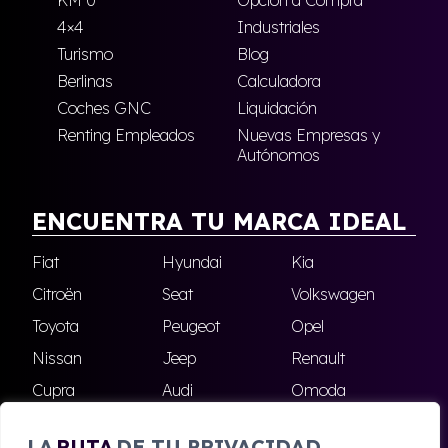
4×4
Industriales
Turismo
Blog
Berlinas
Calculadora
Coches GNC
Liquidación
Renting Empleados
Nuevas Empresas y
Autónomos
ENCUENTRA TU MARCA IDEAL
Fiat
Hyundai
Kia
Citroën
Seat
Volkswagen
Toyota
Peugeot
Opel
Nissan
Jeep
Renault
Cupra
Audi
Omoda
BMW
Dacia
Mazda
LA
RUTA
DE TU PRIVACIDAD