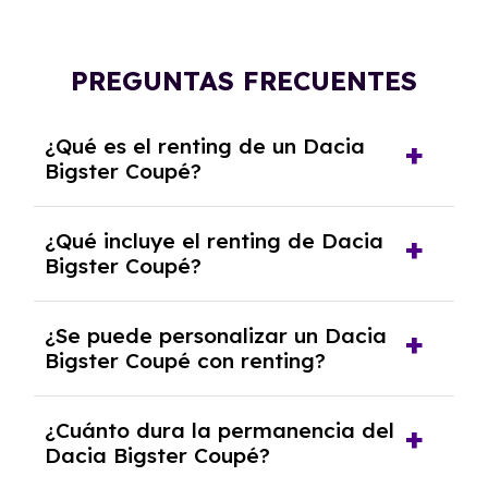
PREGUNTAS FRECUENTES
¿Qué es el renting de un Dacia
Bigster Coupé?
El renting de un Dacia Bigster Coupé es un
¿Qué incluye el renting de Dacia
contrato de alquiler a largo plazo en el que
Bigster Coupé?
pagas una cuota mensual fija por el uso del
coche durante un periodo determinado,
El renting incluye el uso y disfrute del coche,
generalmente entre 2 y 5 años.
¿Se puede personalizar un Dacia
seguro a todo riesgo, mantenimiento,
Bigster Coupé con renting?
reparaciones, impuestos, asistencia en
carretera y gestión de la documentación.
Sí, puedes personalizar el coche con ciertas
¿Cuánto dura la permanencia del
opciones y equipamiento adicional, siempre y
Dacia Bigster Coupé?
cuando lo pactes con la empresa de renting.