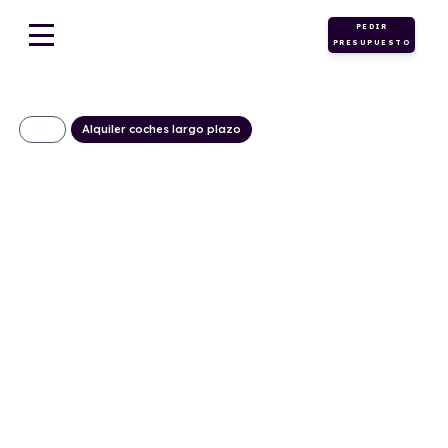
PEDIR
PRESUPUESTO
Alquiler coches largo plazo
CITROEN C4 X
Hybrid Plus 145CV
339€/Mes
Desde:
+ IVA
Híbrido
Automático
145cv
ECO
gasolina