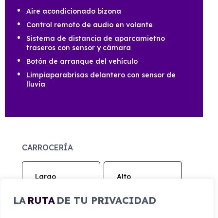
Aire acondicionado bizona
Control remoto de audio en volante
Sistema de distancia de aparcamietno
traseros con sensor y cámara
Botón de arranque del vehículo
Limpiaparabrisas delantero con sensor de
lluvia
CARROCERÍA
Largo
Alto
4.580 mm
1.525 mm
LA
RUTA
DE TU PRIVACIDAD
Ancho
Maletero