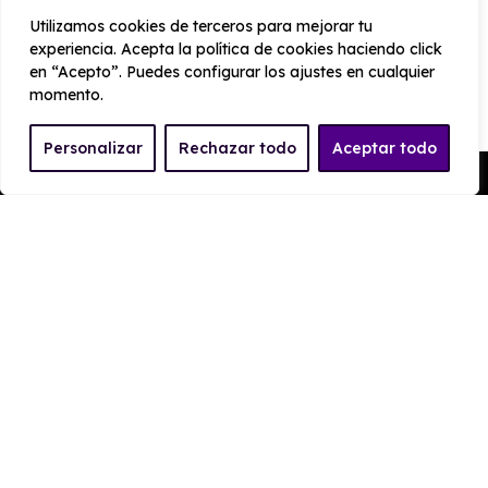
1800 mm
510
Utilizamos cookies de terceros para mejorar tu
experiencia. Acepta la política de cookies haciendo click
en “Acepto”. Puedes configurar los ajustes en cualquier
PRESTACIONES
momento.
Velocidad
Personalizar
Rechazar todo
Aceptar todo
Cilindrada
máxima
Pedir Presupuesto
1.199 cc
210 km/h
Aceleración
Tracción
8 seg
Delantera
CONSUMO Y EMISIONES
Emisiones
106 g/km