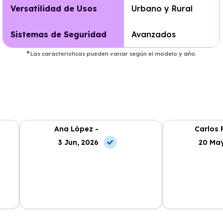
Versatilidad de Usos
Urbano y Rural
Sistemas de Seguridad
Avanzados
Las características pueden variar según el modelo y año.
Ana López -
Carlos 
3 Jun, 2026
20 May
La experiencia con Alhambra
Contratar el re