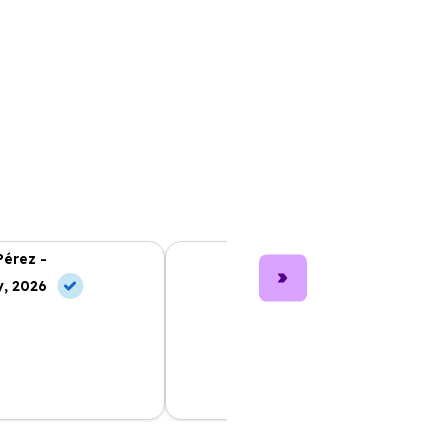
Pérez -
Lucía García -
, 2026
10 Jun, 2026
nting fue muy sencillo
Los coches son nuevos y muy bien