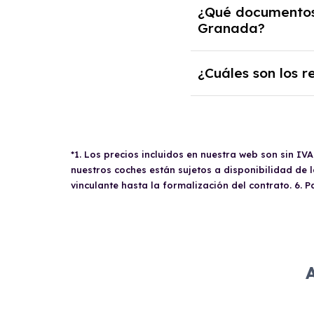
Al finalizar un
contra
¿Qué documentos 
camión, cambiarlo po
Granada?
flexibilidad para ad
Los
autónomos
que d
¿Cuáles son los r
documentos: DNI del 
donde conste el IBAN
Para
conducir un veh
renta de las personas
ser mayor de 18 años
(Modelo 303) y resum
cuando posean un car
*1. Los precios incluidos en nuestra web son sin IV
específicas del contr
nuestros coches están sujetos a disponibilidad de
vinculante hasta la formalización del contrato. 6. 