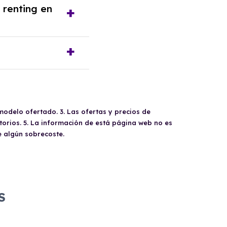
nes: devolver el
 renting en
 opciones brindan
l uso personal.
 los siguientes
 recibo bancario
7), impuesto de la
e conducir válido y
IVA del año en curso
vehículo, siempre y
condiciones
modelo ofertado. 3. Las ofertas y precios de
orios. 5. La información de está página web no es
e algún sobrecoste.
S