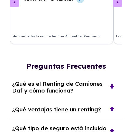
ado
He contratado un coche con Alhambra Renting y
La exper
estoy impresionado. Todo ha sido transparente y sin
excelent
sorpresas. ¡Recomendado!
sin comp
Preguntas Frecuentes
¿Qué es el Renting de Camiones
Daf y cómo funciona?
El
Renting de Camiones Daf
es un servicio de
¿Qué ventajas tiene un renting?
alquiler a medio y largo plazo que ofrece
vehículos de la marca Daf. Funciona mediante
El renting ofrece muchas ventajas, como la
¿Qué tipo de seguro está incluido
el pago de
cuotas mensuales
que cubren