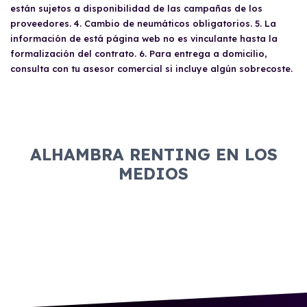
de 18 años. La evaluación de aptitud la
conducir.
están sujetos a disponibilidad de las campañas de los
realiza el departamento de riesgos de cada
proveedores. 4. Cambio de neumáticos obligatorios. 5. La
proveedor, quien decidirá si se cumplen las
información de está página web no es vinculante hasta la
condiciones necesarias.
formalización del contrato. 6. Para entrega a domicilio,
consulta con tu asesor comercial si incluye algún sobrecoste.
ALHAMBRA RENTING EN LOS
MEDIOS