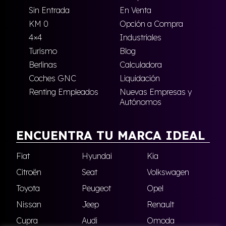
Sin Entrada
En Venta
KM 0
Opción a Compra
4×4
Industriales
Turismo
Blog
Berlinas
Calculadora
Coches GNC
Liquidación
Renting Empleados
Nuevas Empresas y
Autónomos
ENCUENTRA TU MARCA IDEAL
Fiat
Hyundai
Kia
Citroën
Seat
Volkswagen
Toyota
Peugeot
Opel
Nissan
Jeep
Renault
Cupra
Audi
Omoda