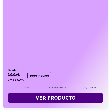
Desde:
555
€
Todo incluido
/mes+IVA
212cv
H. Enchufable
1,7l/100km
VER PRODUCTO