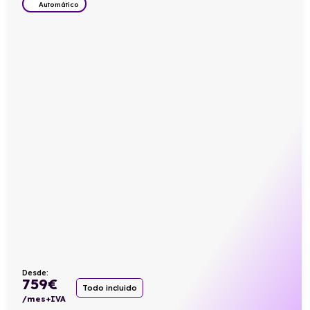
Automático
Desde:
759
€
Todo incluido
/mes+IVA