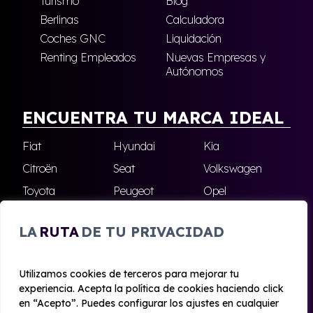
Turismo
Blog
Berlinas
Calculadora
Coches GNC
Liquidación
Renting Empleados
Nuevas Empresas y
Autónomos
ENCUENTRA TU MARCA IDEAL
Fiat
Hyundai
Kia
Citroën
Seat
Volkswagen
Toyota
Peugeot
Opel
Nissan
Jeep
Renault
LA
RUTA
DE TU PRIVACIDAD
Cupra
Audi
Omoda
BMW
Dacia
Mazda
Utilizamos cookies de terceros para mejorar tu
Skoda
Ford
Todas las marcas
experiencia. Acepta la política de cookies haciendo click
en “Acepto”. Puedes configurar los ajustes en cualquier