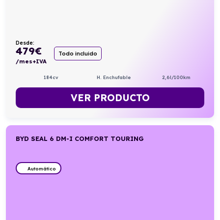
Desde:
479
€
Todo incluido
/mes+IVA
184cv
H. Enchufable
2,6l/100km
VER PRODUCTO
BYD SEAL 6 DM-I COMFORT TOURING
Automático