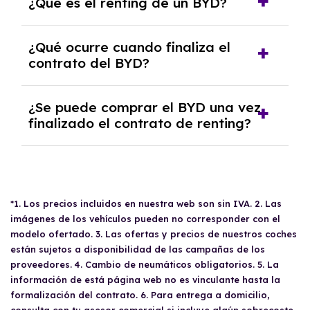
¿Qué es el renting de un BYD?
seguro a todo riesgo, mantenimiento,
reparaciones, impuestos, asistencia en
El renting de un BYD es un contrato de
carretera y gestión de la documentación.
¿Qué ocurre cuando finaliza el
alquiler a largo plazo en el que pagas una
contrato del BYD?
cuota mensual fija por el uso del coche
durante un periodo determinado,
Al finalizar el contrato, puedes devolver el
generalmente entre 2 y 5 años.
¿Se puede comprar el BYD una vez
coche, renovarlo por uno nuevo o, en algunos
finalizado el contrato de renting?
casos, comprarlo a un precio previamente
acordado.
Sí, en algunos casos, al final del contrato de
renting se puede adquirir el coche. En este
caso tendrán que analizar los años, la
cantidad de kilómetros recorridos y el coste
*1. Los precios incluidos en nuestra web son sin IVA. 2. Las
imágenes de los vehículos pueden no corresponder con el
del mercado actual.
modelo ofertado. 3. Las ofertas y precios de nuestros coches
están sujetos a disponibilidad de las campañas de los
proveedores. 4. Cambio de neumáticos obligatorios. 5. La
información de está página web no es vinculante hasta la
formalización del contrato. 6. Para entrega a domicilio,