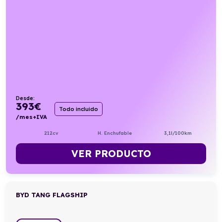
Desde:
393
€
Todo incluido
/mes+IVA
212cv
H. Enchufable
3,1l/100km
VER PRODUCTO
BYD TANG FLAGSHIP