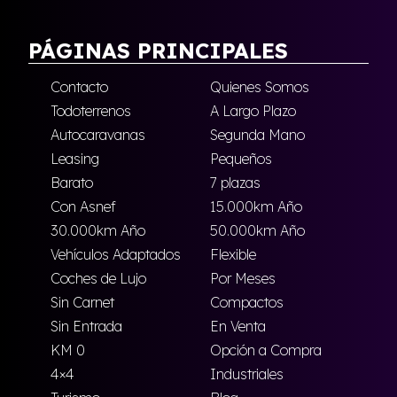
PÁGINAS PRINCIPALES
Contacto
Quienes Somos
Todoterrenos
A Largo Plazo
Autocaravanas
Segunda Mano
Leasing
Pequeños
Barato
7 plazas
Con Asnef
15.000km Año
30.000km Año
50.000km Año
Vehículos Adaptados
Flexible
Coches de Lujo
Por Meses
Sin Carnet
Compactos
Sin Entrada
En Venta
KM 0
Opción a Compra
4×4
Industriales