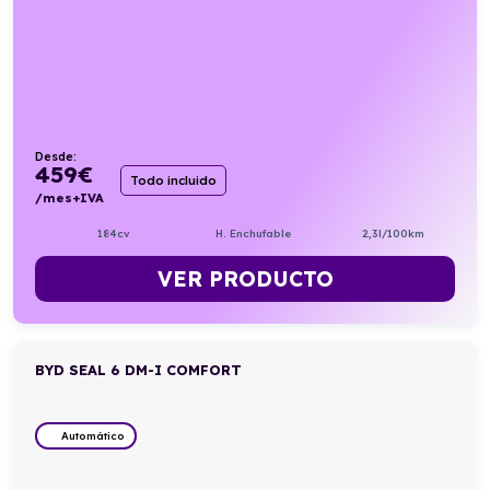
Desde:
459
€
Todo incluido
/mes+IVA
184cv
H. Enchufable
2,3l/100km
VER PRODUCTO
BYD SEAL 6 DM-I COMFORT
Automático