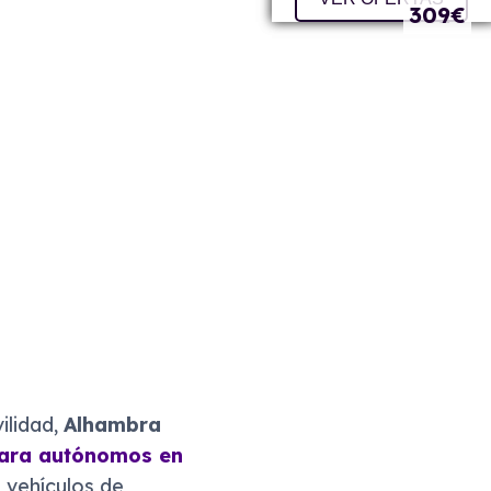
401€
309€
ilidad,
Alhambra
para autónomos en
 vehículos de