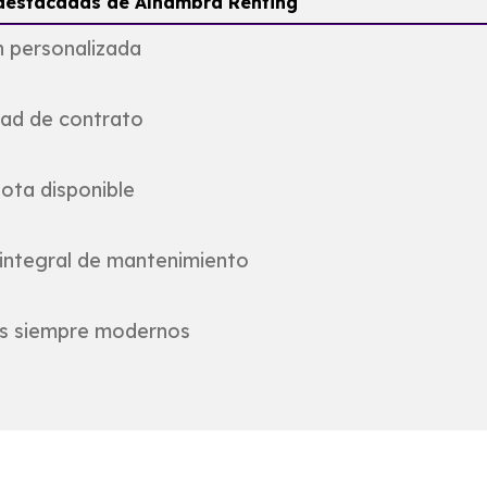
 destacadas de
Alhambra
Renting
 personalizada
idad de contrato
lota disponible
integral de mantenimiento
os siempre modernos