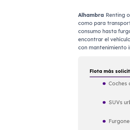
Alhambra
Renting o
como para transport
consumo hasta furgo
encontrar el vehícul
con mantenimiento i
Flota más solic
Coches 
SUVs ur
Furgone