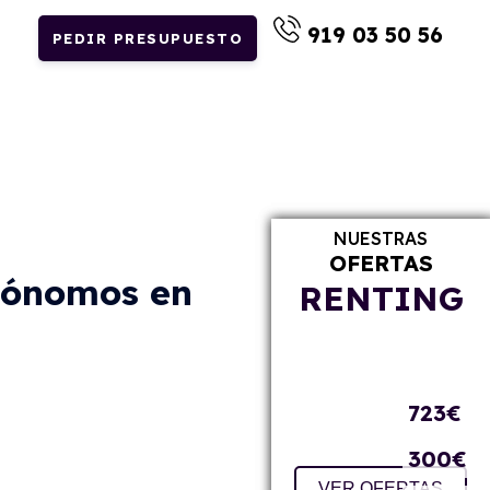
919 03 50 56
PEDIR PRESUPUESTO
NUESTRAS
OFERTAS
NUE
tónomos en
RENTING
309€
723€
231€
300€
VER OFERTAS
FURGONETAS