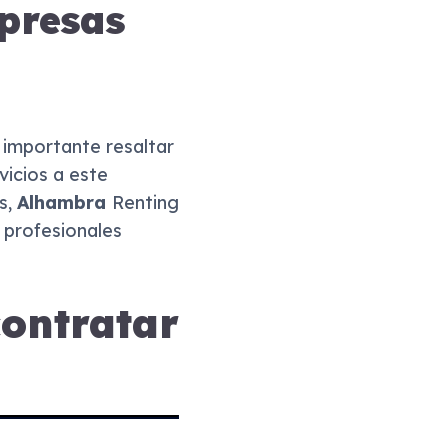
presas
s importante resaltar
icios a este
s,
Alhambra
Renting
 profesionales
contratar