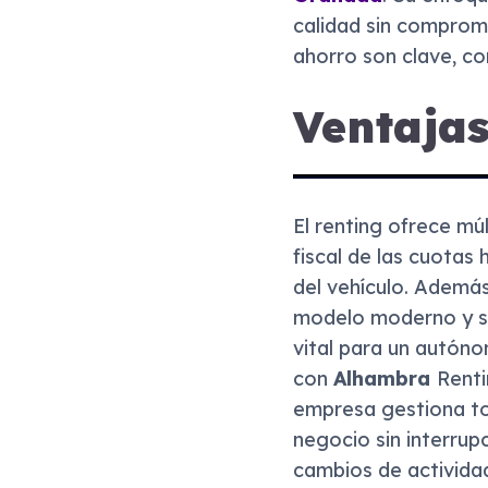
calidad sin compromet
ahorro son clave, co
Ventaja
El renting ofrece mú
fiscal de las cuotas
del vehículo. Ademá
modelo moderno y se
vital para un autóno
con
Alhambra
Renti
empresa gestiona to
negocio sin interrupc
cambios de actividad