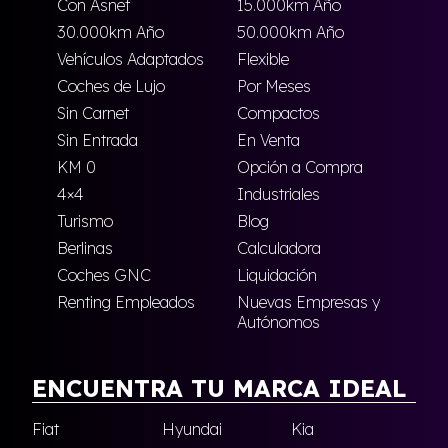
Con Asnef
15.000km Año
30.000km Año
50.000km Año
Vehículos Adaptados
Flexible
Coches de Lujo
Por Meses
Sin Carnet
Compactos
Sin Entrada
En Venta
KM 0
Opción a Compra
4×4
Industriales
Turismo
Blog
Berlinas
Calculadora
Coches GNC
Liquidación
Renting Empleados
Nuevas Empresas y
Autónomos
ENCUENTRA TU MARCA IDEAL
Fiat
Hyundai
Kia