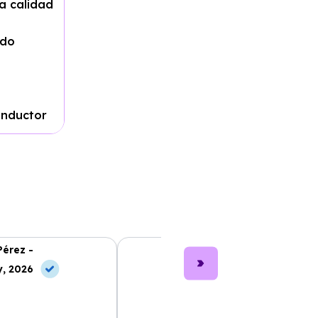
a calidad
ado
onductor
Pérez -
Lucía García -
, 2026
10 Jul, 2026