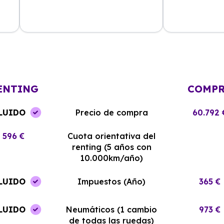
La experiencia con Alhambra
Contratar el re
Renting ha sido excelente. El coche
y el equipo me
llegó en perfectas condiciones y sin
¡Estoy muy sati
complicaciones.
elección!
ENTING
COMP
LUIDO
Precio de compra
60.792 
596 €
Cuota orientativa del
renting (5 años con
10.000km/año)
LUIDO
Impuestos (Año)
365 €
LUIDO
Neumáticos (1 cambio
973 €
de todas las ruedas)