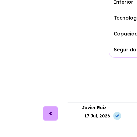
Interior
Tecnolog
Capacid
Segurid
ra Martín -
Javier Ruiz -
2 Jun, 2026
17 Jul, 2026