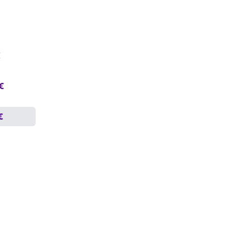
€
 €
€