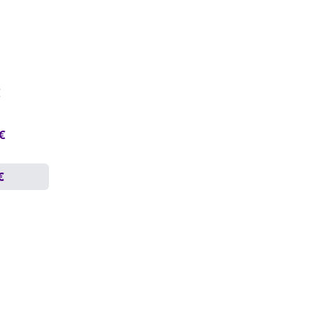
€
 €
€