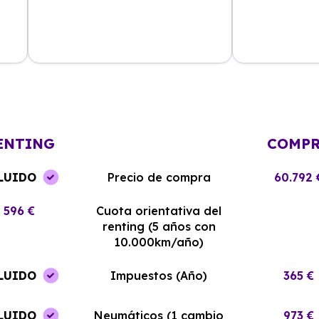
La experiencia con Alhambra
Contratar el re
Renting ha sido excelente. El coche
y el equipo me
llegó en perfectas condiciones y sin
¡Estoy muy sati
complicaciones.
elección!
ENTING
COMP
LUIDO
Precio de compra
60.792 
596 €
Cuota orientativa del
renting (5 años con
10.000km/año)
LUIDO
Impuestos (Año)
365 €
LUIDO
Neumáticos (1 cambio
973 €