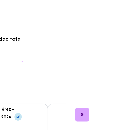
dad total
Pérez -
Lucía García -
, 2026
10 Jun, 2026