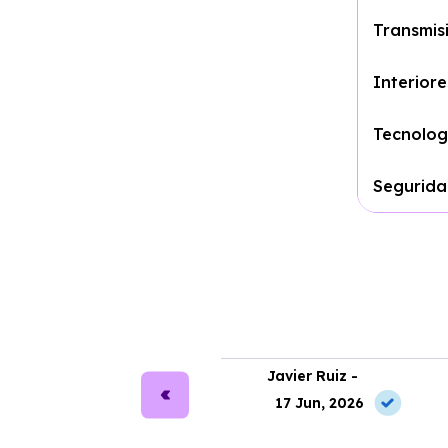
Transmis
Interiore
Tecnolog
Segurid
ra Martín -
Javier Ruiz -
2 Jul, 2026
17 Jun, 2026