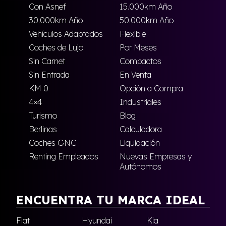
Con Asnef
15.000km Año
30.000km Año
50.000km Año
Vehículos Adaptados
Flexible
Coches de Lujo
Por Meses
Sin Carnet
Compactos
Sin Entrada
En Venta
KM 0
Opción a Compra
4×4
Industriales
Turismo
Blog
Berlinas
Calculadora
Coches GNC
Liquidación
Renting Empleados
Nuevas Empresas y
Autónomos
ENCUENTRA TU MARCA IDEAL
Fiat
Hyundai
Kia