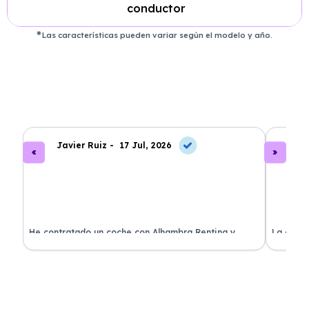
conductor
Las características pueden variar según el modelo y año.
Javier Ruiz -
17 Jul, 2026
A
ado
He contratado un coche con Alhambra Renting y
La exper
estoy impresionado. Todo ha sido transparente y sin
excelent
sorpresas. ¡Recomendado!
sin comp