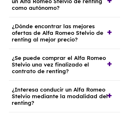
un Alfa Romeo Stelvio de renting
casos, un informe de solvencia de la empresa
como autónomo?
y un pago inicial.
Se necesita DNI/NIE, alta en el régimen de
¿Dónde encontrar las mejores
autónomos, justificante de ingresos y, en
ofertas de Alfa Romeo Stelvio de
algunos casos, un informe fiscal y un pago
renting al mejor precio?
inicial.
En nuestra página web podrás encontrar las
¿Se puede comprar el Alfa Romeo
mejores ofertas de vehículos de renting con
Stelvio una vez finalizado el
todos los gastos incluidos y sin pagar
contrato de renting?
entradas.
Sí, en algunos casos, al final del contrato de
¿Interesa conducir un Alfa Romeo
renting se puede adquirir el coche. En este
Stelvio mediante la modalidad del
caso tendrán que analizar los años, la
renting?
cantidad de kilómetros recorridos y el coste
del mercado actual.
El renting puede ser ventajoso si prefieres una
cuota fija mensual, sin preocuparte de