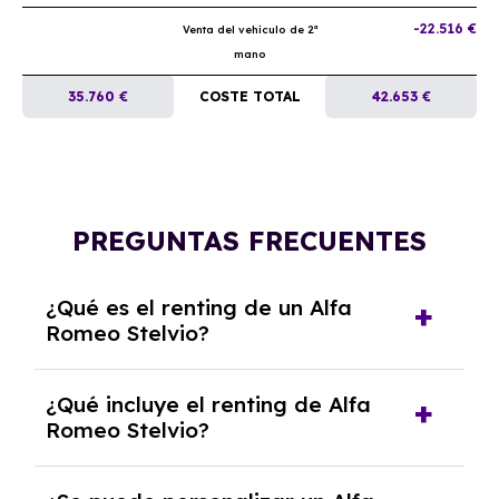
-22.516 €
Venta del vehículo de 2ª
mano
35.760 €
COSTE TOTAL
42.653 €
PREGUNTAS FRECUENTES
¿Qué es el renting de un Alfa
Romeo Stelvio?
El renting de un Alfa Romeo Stelvio es un
¿Qué incluye el renting de Alfa
contrato de alquiler a largo plazo en el que
Romeo Stelvio?
pagas una cuota mensual fija por el uso del
coche durante un periodo determinado,
El renting incluye el uso y disfrute del coche,
generalmente entre 2 y 5 años.