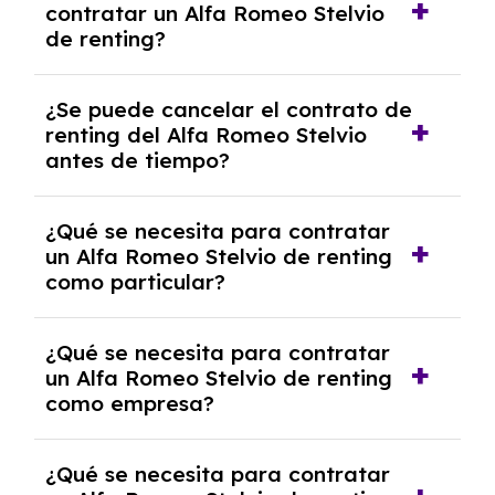
contratar un Alfa Romeo Stelvio
franquicia incluido dentro de las cuotas
de renting?
mensuales.
No, con el renting tienes la ventaja de que no
¿Se puede cancelar el contrato de
tendrás que pagar ningún tipo de entrada
renting del Alfa Romeo Stelvio
salvo en casos que lo exija el proveedor
antes de tiempo?
debido al resultado del estudio de viabilidad
económica.
Generalmente, puedes rescindir el contrato,
¿Qué se necesita para contratar
pero puede haber penalizaciones por
un Alfa Romeo Stelvio de renting
cancelación anticipada. Es importante revisar
como particular?
las condiciones del contrato y hablar con un
experto que te asesore.
Se requiere DNI/NIE, justificante de ingresos
¿Qué se necesita para contratar
y, en algunos casos, una consulta de solvencia
un Alfa Romeo Stelvio de renting
crediticia y un pago inicial.
como empresa?
Necesitarás el CIF de la empresa,
¿Qué se necesita para contratar
documentación financiera y, en algunos