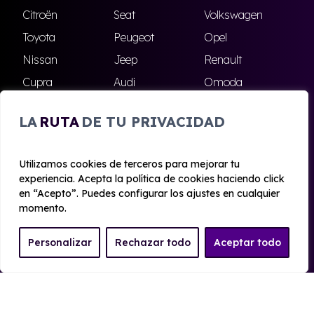
Citroën
Seat
Volkswagen
Toyota
Peugeot
Opel
Nissan
Jeep
Renault
Cupra
Audi
Omoda
BMW
Dacia
Mazda
LA
RUTA
DE TU PRIVACIDAD
Skoda
Ford
Todas las marcas
Utilizamos cookies de terceros para mejorar tu
experiencia. Acepta la política de cookies haciendo click
© 2020 - 2026 Alhambra Renting
en “Acepto”. Puedes configurar los ajustes en cualquier
Aviso legal y Privacidad
|
Política de cookies
|
Términos
momento.
Personalizar
Rechazar todo
Aceptar todo