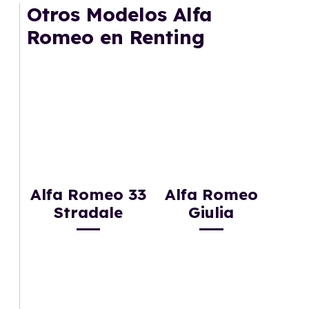
mantenimiento, seguro o depreciación, y si te
Otros Modelos Alfa
gusta cambiar de coche cada pocos años.
Romeo en Renting
Alfa Romeo 33
Alfa Romeo
Stradale
Giulia