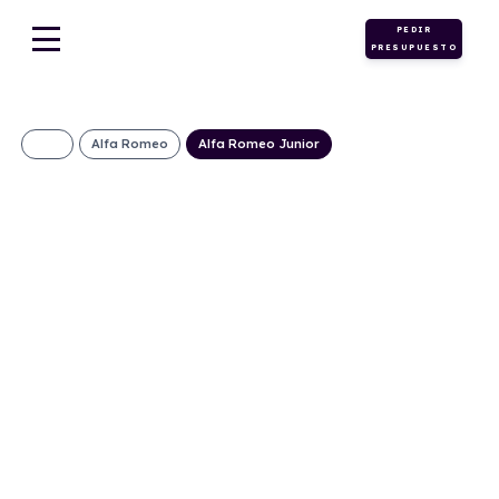
PEDIR
PRESUPUESTO
Alfa Romeo
Alfa Romeo Junior
ALFA ROMEO
Junior Ibrida
Speciale
415€/Mes
Desde:
+ IVA
Híbrido
Automático
136cv
ECO
gasolina