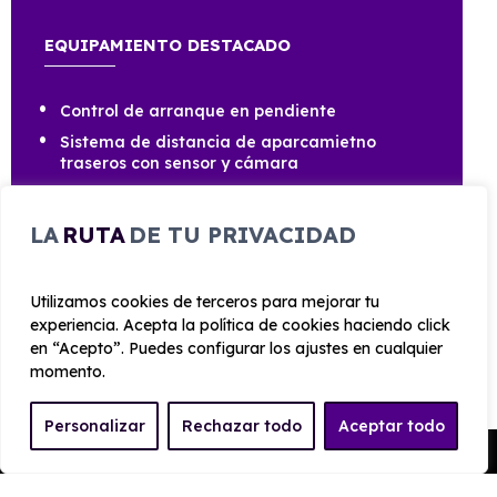
EQUIPAMIENTO DESTACADO
Control de arranque en pendiente
Sistema de distancia de aparcamietno
traseros con sensor y cámara
Aire acondicionado
Botón de arranque del vehiculo
LA
RUTA
DE TU PRIVACIDAD
Limpiaparabrisas delantero con sensor de
lluvia
Utilizamos cookies de terceros para mejorar tu
Cristal oscurecido en el lateral trasero
experiencia. Acepta la política de cookies haciendo click
en “Acepto”. Puedes configurar los ajustes en cualquier
momento.
Personalizar
Rechazar todo
Aceptar todo
CARROCERÍA
Pedir Presupuesto