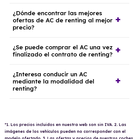
y un pago inicial.
Se necesita DNI/NIE, alta en el régimen de
¿Dónde encontrar las mejores
autónomos, justificante de ingresos y, en
ofertas de AC de renting al mejor
algunos casos, un informe fiscal y un pago
precio?
inicial.
En nuestra página web podrás encontrar las
¿Se puede comprar el AC una vez
mejores ofertas de vehículos de renting con
finalizado el contrato de renting?
todos los gastos incluidos y sin pagar
entradas.
Sí, en algunos casos, al final del contrato de
¿Interesa conducir un AC
renting se puede adquirir el coche. En este
mediante la modalidad del
caso tendrán que analizar los años, la
renting?
cantidad de kilómetros recorridos y el coste
del mercado actual.
El renting puede ser ventajoso si prefieres una
cuota fija mensual, sin preocuparte de
mantenimiento, seguro o depreciación, y si te
gusta cambiar de coche cada pocos años.
*1. Los precios incluidos en nuestra web son sin IVA. 2. Las
imágenes de los vehículos pueden no corresponder con el
modelo ofertado. 3. Las ofertas y precios de nuestros coches