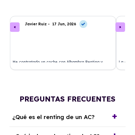
Javier Ruiz -
17 Jun, 2026
A
ado
He contratado un coche con Alhambra Renting y
La exper
estoy impresionado. Todo ha sido transparente y sin
excelent
sorpresas. ¡Recomendado!
sin comp
PREGUNTAS FRECUENTES
¿Qué es el renting de un AC?
El renting de un AC es un contrato de alquiler