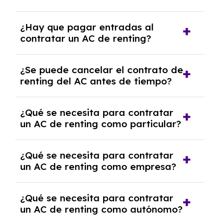
acordado.
Con el renting podrás disfrutar de un AC con
¿Hay que pagar entradas al
el seguro a todo riesgo sin franquicia incluido
contratar un AC de renting?
dentro de las cuotas mensuales.
No, con el renting tienes la ventaja de que no
¿Se puede cancelar el contrato de
tendrás que pagar ningún tipo de entrada
renting del AC antes de tiempo?
salvo en casos que lo exija el proveedor
debido al resultado del estudio de viabilidad
Generalmente, puedes rescindir el contrato,
económica.
¿Qué se necesita para contratar
pero puede haber penalizaciones por
un AC de renting como particular?
cancelación anticipada. Es importante revisar
las condiciones del contrato y hablar con un
Se requiere DNI/NIE, justificante de ingresos
experto que te asesore.
¿Qué se necesita para contratar
y, en algunos casos, una consulta de solvencia
un AC de renting como empresa?
crediticia y un pago inicial.
Necesitarás el CIF de la empresa,
¿Qué se necesita para contratar
documentación financiera y, en algunos
un AC de renting como autónomo?
casos, un informe de solvencia de la empresa