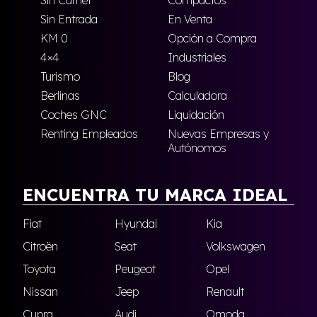
Sin Carnet
Compactos
Sin Entrada
En Venta
KM 0
Opción a Compra
4×4
Industriales
Turismo
Blog
Berlinas
Calculadora
Coches GNC
Liquidación
Renting Empleados
Nuevas Empresas y
Autónomos
ENCUENTRA TU MARCA IDEAL
Fiat
Hyundai
Kia
Citroën
Seat
Volkswagen
Toyota
Peugeot
Opel
Nissan
Jeep
Renault
Cupra
Audi
Omoda